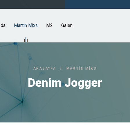
zda
Martin Mixs
M2
Galeri
ANASAYFA
/
MARTIN MIXS
Denim Jogger