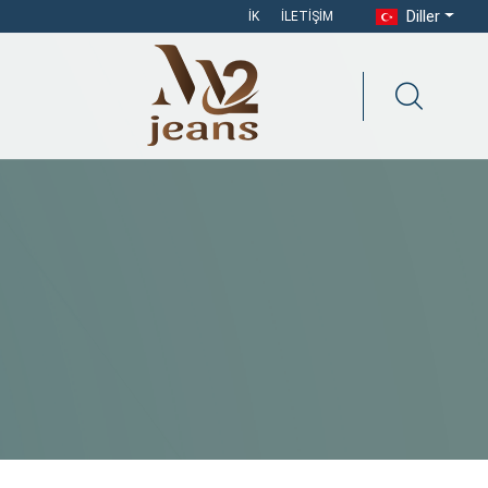
Diller
İK
İLETIŞIM