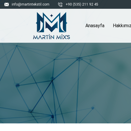
info@martintekstil.com
+90 (535) 211 92 45
Anasayfa
Hakkımı