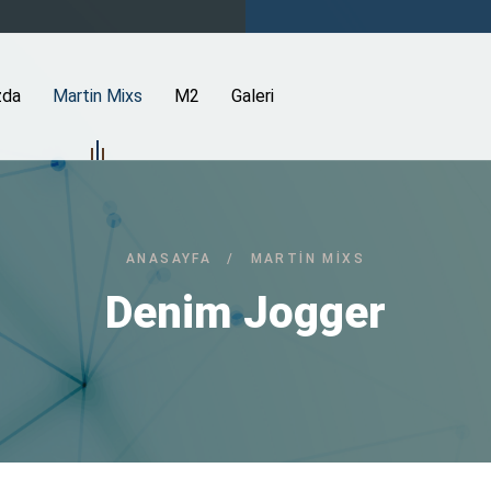
zda
Martin Mixs
M2
Galeri
ANASAYFA
/
MARTIN MIXS
Denim Jogger