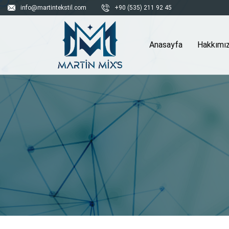
info@martintekstil.com
+90 (535) 211 92 45
Anasayfa
Hakkımı