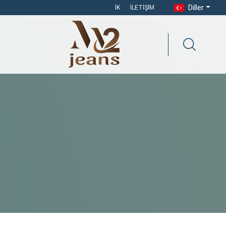
Diller
İK
İLETIŞIM