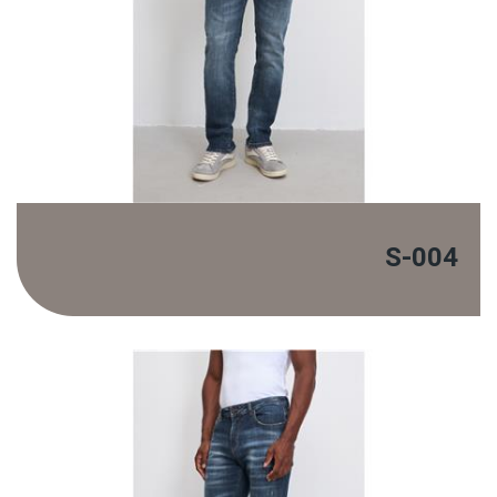
S-004