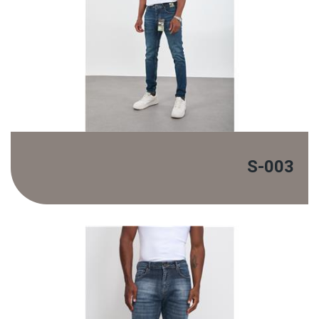
S-003