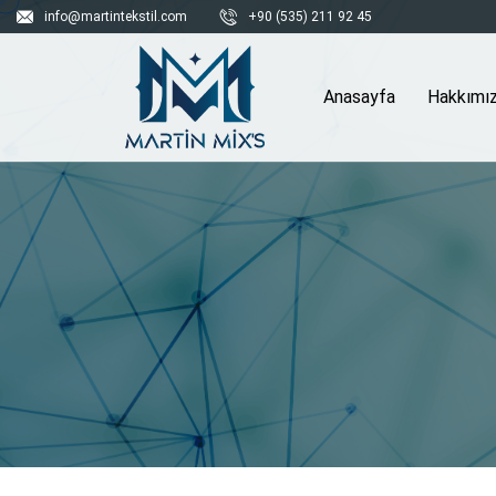
info@martintekstil.com
+90 (535) 211 92 45
Anasayfa
Hakkımı