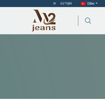
Diller
İK
İLETIŞIM