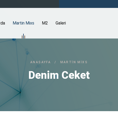
zda
Martin Mixs
M2
Galeri
ANASAYFA
/
MARTIN MIXS
Denim Ceket