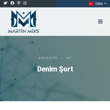
Diller
ANASAYFA
/
M2
Denim Şort