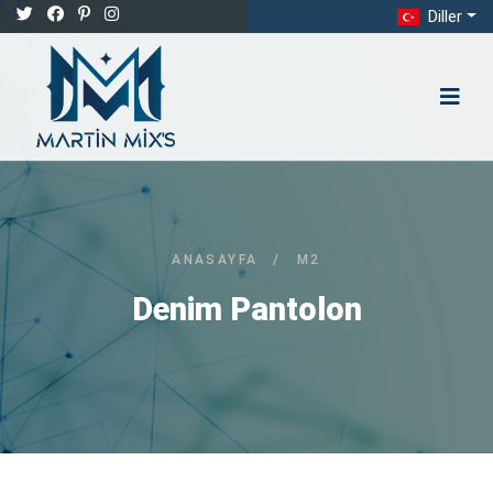
Diller
ANASAYFA
/
M2
Denim Pantolon