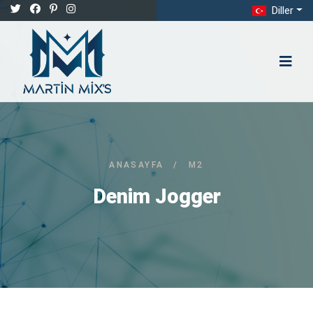
Diller
ANASAYFA
/
M2
Denim Jogger