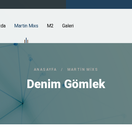
zda
Martin Mixs
M2
Galeri
ANASAYFA
/
MARTIN MIXS
Denim Gömlek