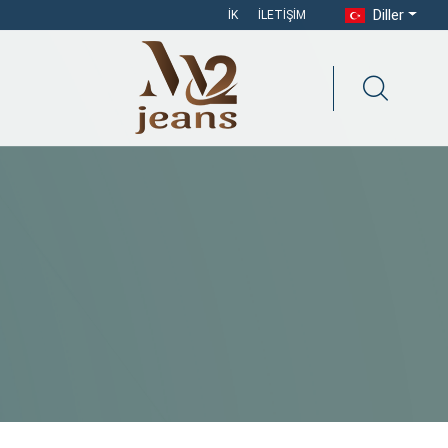
Diller
İK
İLETIŞIM