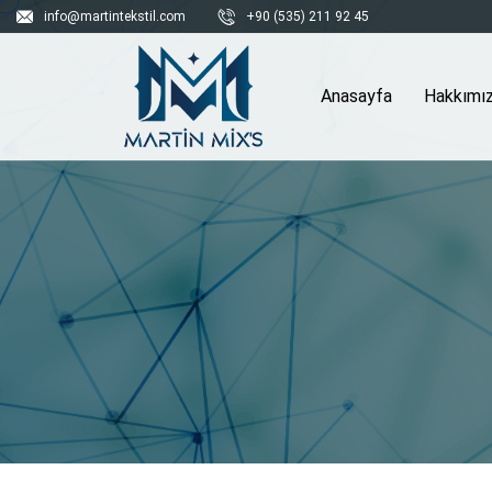
info@martintekstil.com
+90 (535) 211 92 45
Anasayfa
Hakkımı