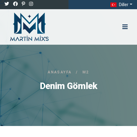
Diller
ANASAYFA
/
M2
Denim Gömlek