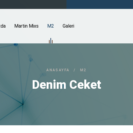
zda
Martin Mixs
M2
Galeri
ANASAYFA
/
M2
Denim Ceket