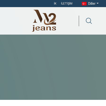
Diller
İK
İLETIŞIM