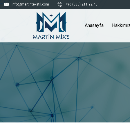
info@martintekstil.com
+90 (535) 211 92 45
Anasayfa
Hakkımı