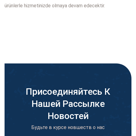
ürünlerle hizmetinizde olmaya devam edecektir.
Присоединяйтесь К
Нашей Рассылке
Новостей
Будьте в курсе новшеств о нас